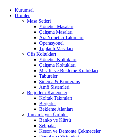
Kurumsal
Ürünler
Masa Setleri
Yönetici Masaları
Çalışma Masaları
Ara Yönetici Takımları
Operasyonel
Toplantı Masaları
Ofis Koltukları
Yönetici Koltukları
Çalışma Koltukları
Misafir ve Bekleme Koltukları
Tabureler
Sinema & Konferans
Amfi Sistemleri
Berjerler / Kanepeler
Koltuk Takımları
Berjerler
Bekleme Alanları
Tamamlayıcı Ürünler
Banko ve Kürsü
Sehpalar
Keson ve Demonte Çekmeceler
Depolama Sistemleri