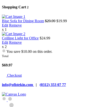
Shopping Cart
2
Blue Sofa for Dining Room
$29.99
$19.99
Edit
Remove
x 1
Ceilling Light for Office
$24.99
Edit
Remove
x 2
You save $10.00 on this order.
Total
$69.97
Checkout
info@ofistekin.com
|
(0312) 353 07 77