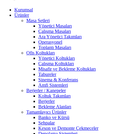
Kurumsal
Ürünler
Masa Setleri
Yönetici Masaları
Çalışma Masaları
Ara Yönetici Takımları
Operasyonel
Toplantı Masaları
Ofis Koltukları
Yönetici Koltukları
Çalışma Koltukları
Misafir ve Bekleme Koltukları
Tabureler
Sinema & Konferans
Amfi Sistemleri
Berjerler / Kanepeler
Koltuk Takımları
Berjerler
Bekleme Alanları
Tamamlayıcı Ürünler
Banko ve Kürsü
Sehpalar
Keson ve Demonte Çekmeceler
Depolama Sistemleri