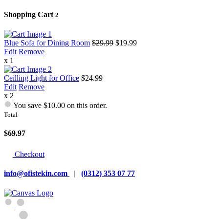
Shopping Cart
2
Blue Sofa for Dining Room
$29.99
$19.99
Edit
Remove
x 1
Ceilling Light for Office
$24.99
Edit
Remove
x 2
You save $10.00 on this order.
Total
$69.97
Checkout
info@ofistekin.com
|
(0312) 353 07 77