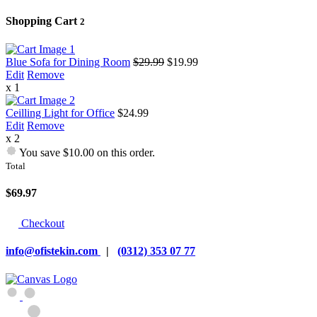
Shopping Cart
2
Blue Sofa for Dining Room
$29.99
$19.99
Edit
Remove
x 1
Ceilling Light for Office
$24.99
Edit
Remove
x 2
You save $10.00 on this order.
Total
$69.97
Checkout
info@ofistekin.com
|
(0312) 353 07 77