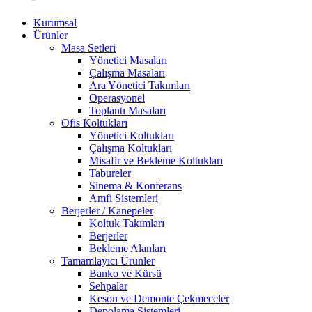
Kurumsal
Ürünler
Masa Setleri
Yönetici Masaları
Çalışma Masaları
Ara Yönetici Takımları
Operasyonel
Toplantı Masaları
Ofis Koltukları
Yönetici Koltukları
Çalışma Koltukları
Misafir ve Bekleme Koltukları
Tabureler
Sinema & Konferans
Amfi Sistemleri
Berjerler / Kanepeler
Koltuk Takımları
Berjerler
Bekleme Alanları
Tamamlayıcı Ürünler
Banko ve Kürsü
Sehpalar
Keson ve Demonte Çekmeceler
Depolama Sistemleri