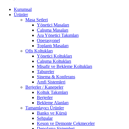
Kurumsal
Ürünler
Masa Setleri
Yönetici Masaları
Çalışma Masaları
Ara Yönetici Takımları
Operasyonel
Toplantı Masaları
Ofis Koltukları
Yönetici Koltukları
Çalışma Koltukları
Misafir ve Bekleme Koltukları
Tabureler
Sinema & Konferans
Amfi Sistemleri
Berjerler / Kanepeler
Koltuk Takımları
Berjerler
Bekleme Alanları
Tamamlayıcı Ürünler
Banko ve Kürsü
Sehpalar
Keson ve Demonte Çekmeceler
Depolama Sistemleri