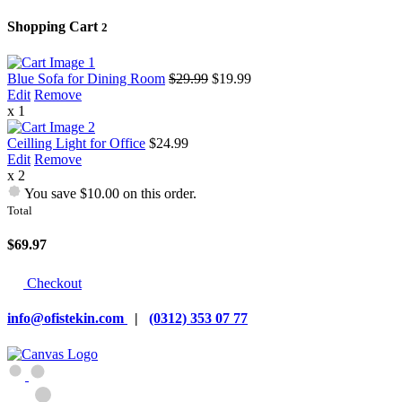
Shopping Cart
2
Blue Sofa for Dining Room
$29.99
$19.99
Edit
Remove
x 1
Ceilling Light for Office
$24.99
Edit
Remove
x 2
You save $10.00 on this order.
Total
$69.97
Checkout
info@ofistekin.com
|
(0312) 353 07 77