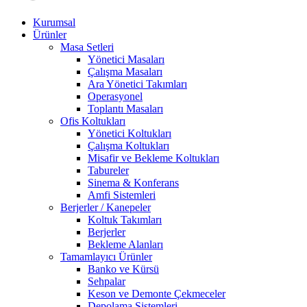
Kurumsal
Ürünler
Masa Setleri
Yönetici Masaları
Çalışma Masaları
Ara Yönetici Takımları
Operasyonel
Toplantı Masaları
Ofis Koltukları
Yönetici Koltukları
Çalışma Koltukları
Misafir ve Bekleme Koltukları
Tabureler
Sinema & Konferans
Amfi Sistemleri
Berjerler / Kanepeler
Koltuk Takımları
Berjerler
Bekleme Alanları
Tamamlayıcı Ürünler
Banko ve Kürsü
Sehpalar
Keson ve Demonte Çekmeceler
Depolama Sistemleri