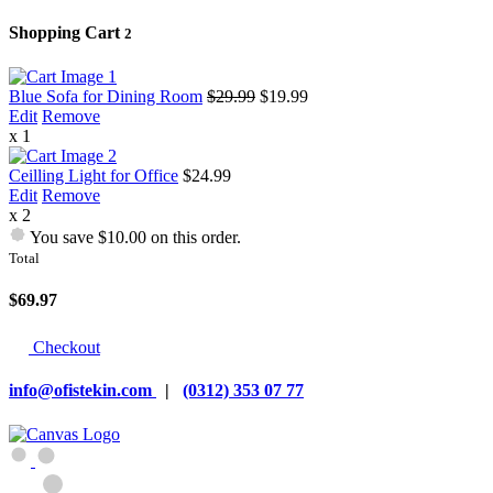
Shopping Cart
2
Blue Sofa for Dining Room
$29.99
$19.99
Edit
Remove
x 1
Ceilling Light for Office
$24.99
Edit
Remove
x 2
You save $10.00 on this order.
Total
$69.97
Checkout
info@ofistekin.com
|
(0312) 353 07 77