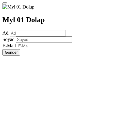
Myl 01 Dolap
Ad
Soyad
E-Mail
Gönder