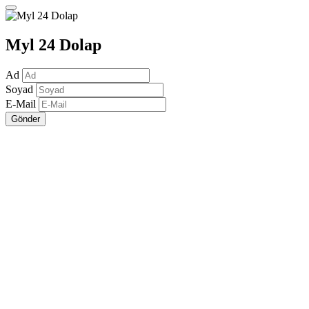
Myl 24 Dolap
Ad
Soyad
E-Mail
Gönder