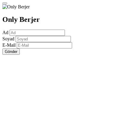
Only Berjer
Ad
Soyad
E-Mail
Gönder