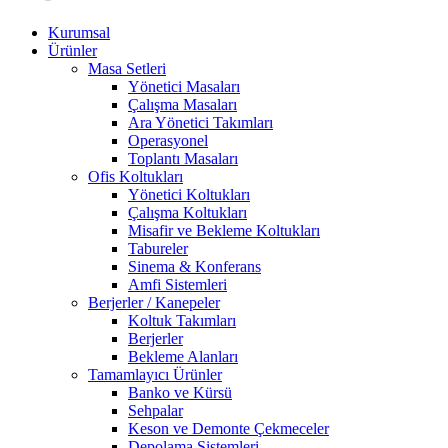
Kurumsal
Ürünler
Masa Setleri
Yönetici Masaları
Çalışma Masaları
Ara Yönetici Takımları
Operasyonel
Toplantı Masaları
Ofis Koltukları
Yönetici Koltukları
Çalışma Koltukları
Misafir ve Bekleme Koltukları
Tabureler
Sinema & Konferans
Amfi Sistemleri
Berjerler / Kanepeler
Koltuk Takımları
Berjerler
Bekleme Alanları
Tamamlayıcı Ürünler
Banko ve Kürsü
Sehpalar
Keson ve Demonte Çekmeceler
Depolama Sistemleri