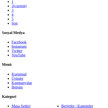
1
2
(current)
3
4
5
Son
Sosyal Medya
Facebook
Instagram
Twitter
YouTube
Menü
Kurumsal
Ürünler
Kampanyalar
İletişim
Kategori
Masa Setleri
Berjerler / Kanepeler