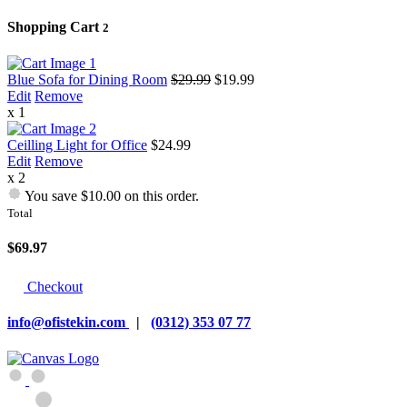
Shopping Cart
2
Blue Sofa for Dining Room
$29.99
$19.99
Edit
Remove
x 1
Ceilling Light for Office
$24.99
Edit
Remove
x 2
You save $10.00 on this order.
Total
$69.97
Checkout
info@ofistekin.com
|
(0312) 353 07 77