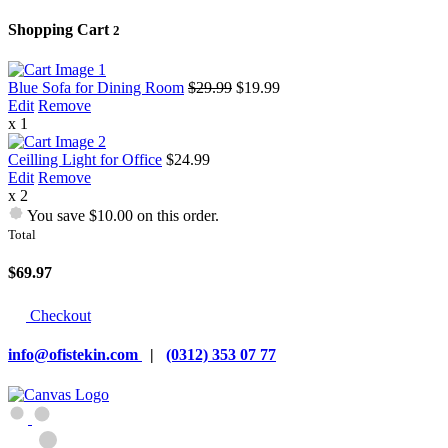
Shopping Cart
2
Blue Sofa for Dining Room
$29.99
$19.99
Edit
Remove
x 1
Ceilling Light for Office
$24.99
Edit
Remove
x 2
You save $10.00 on this order.
Total
$69.97
Checkout
info@ofistekin.com
|
(0312) 353 07 77