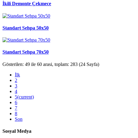
İkili Demonte Çekmece
Standart Sehpa 50x50
Standart Sehpa 70x50
Gösterilen: 49 ile 60 arasi, toplam: 283 (24 Sayfa)
İlk
2
3
4
5
(current)
6
7
8
Son
Sosyal Medya