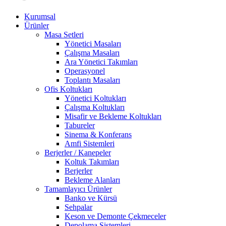
Kurumsal
Ürünler
Masa Setleri
Yönetici Masaları
Çalışma Masaları
Ara Yönetici Takımları
Operasyonel
Toplantı Masaları
Ofis Koltukları
Yönetici Koltukları
Çalışma Koltukları
Misafir ve Bekleme Koltukları
Tabureler
Sinema & Konferans
Amfi Sistemleri
Berjerler / Kanepeler
Koltuk Takımları
Berjerler
Bekleme Alanları
Tamamlayıcı Ürünler
Banko ve Kürsü
Sehpalar
Keson ve Demonte Çekmeceler
Depolama Sistemleri